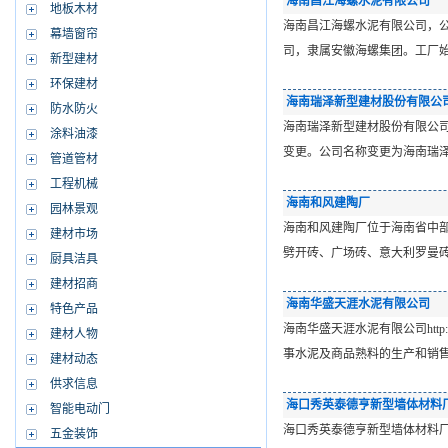
海南昌江海螺水泥有限公司
地板木材
海南昌江海螺水泥有限公司，公
幕墙窗帘
司，隶属安徽海螺集团。工厂始
新型建材
环保建材
海南瑞泽新型建材股份有限公
防水防火
海南瑞泽新型建材股份有限公司成
涂料油漆
变更。公司名称变更为海南瑞
管道管材
工程机械
海南和风建陶厂
园林景观
海南和风建陶厂位于海南省中部
建材市场
劈开砖、广场砖、意大利罗曼
厨具洁具
建材招商
海南华盛天涯水泥有限公司
特色产品
海南华盛天涯水泥有限公司http:
建材人物
事水泥及商品熟料的生产和销
建材动态
供求信息
海口秀英泰德亨新型墙体材料
智能电动门
海口秀英泰德亨新型墙体材料
五金装饰