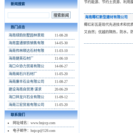
节约能源、节约土资源、利用
新闻搜索
海南椰红新型建材有限公司
椰红彩瓦是现代先进技术和优
热门点击
又自然；优越的隔热，防水，
海南绿韵别墅园林景观
11-08-28
海南富通钢铁销售有限
14-05-30
海南伟林顺达石材有限
11-03-10
海南健英石材厂
11-06-10
海口众协力贸易有限公
14-06-27
海南闽石兴石材厂
11-05-20
海南廉丰石业有限公司
11-08-27
建设海南自贸港 谋求
20-06-29
海口祥龙兴石业有限公
11-09-12
海南江宏贸易有限公司
11-05-20
联系我们
网址域名：www.hnjccp.com
电子邮件：hnjccp@126.com