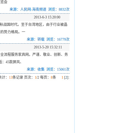
博览会
来源：人民网-海南频道 浏览：8832次
2013-6-3 15:20:00
春秋战国时代。至于台湾地区，由于行业被晶
下的势力格局。一
来源：转载 浏览：16779次
2013-5-20 15:32:11
的全流程服务家具网。严谨、敬业、创新、务
：45款屏风、
来源：收集 浏览：15061次
:
共计：
13
条记录 页次：
1
/2 每页：
8
条
1
[
2
]