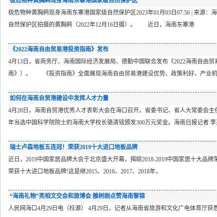
极危物种黄胸鹀现身海南东寨港国家级自然保护区
极危物种黄胸鹀现身海南东寨港国家级自然保护区2023年01月03日07:56 | 
自然保护区拍摄的黄胸鹀（2022年12月16日摄）。 近日，海南东寨港
《2022海南自由贸易港投资指南》发布
4月13日，省商务厅、海南国际经济发展局、德勤中国联合发布《2022海南自由
南》）。 《投资指南》全面展现海南自由贸易港建设优势、政策利好、产业机
如何在海南自贸港建设中发挥人才力量
4月28日，海南自贸港优秀人才表彰大会在海口召开。省委书记、省人大常委会主任
年当选中国科学院院士的海南大学校长骆清铭颁发300万元奖金。海南日报记者 李
瑞士卢森地板五连冠！荣获2019十大进口地板品牌
近日，2019中国家居品牌大会于北京盛大开幕，揭晓2018-2019中国家居十大品牌
荣获十大进口地板品牌!这是继2015、2016、2017、2018年，
“海南礼物”亮相文交会和旅博会 雒树刚点赞海南黎锦
人民网海口4月29日电（枉源） 4月29日，记者从海南省旅游和文化广电体育厅获