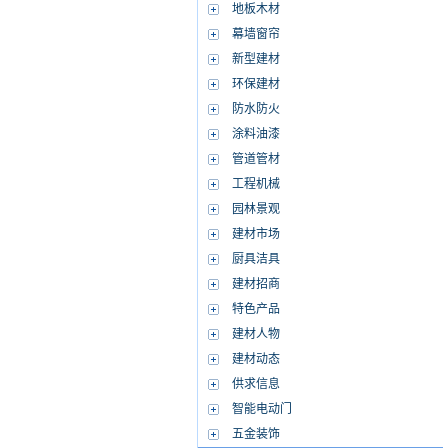
地板木材
幕墙窗帘
新型建材
环保建材
防水防火
涂料油漆
管道管材
工程机械
园林景观
建材市场
厨具洁具
建材招商
特色产品
建材人物
建材动态
供求信息
智能电动门
五金装饰