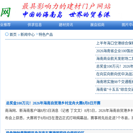
业推荐
供求信息
建材资讯
展会招商
图片中
首页
新闻中心
特色产品
上半年海口空港综合保
2026海南省企业100强
海南商业航天发射场二
总奖金100万元！2026
在向实向新向优中决战
海南将实施98个交通枢
海南省“十五五”综合交
总奖金100万元！2026年海南自贸港乡村龙舟大赛8月8日开赛
南海网、新海南客户端8月5日消息（记者 丁文文）8月5日，2026年海南自贸港
布会上获悉，大赛将于8月8日在澄迈正式打响揭幕战，赛事将先后走进7个市县，