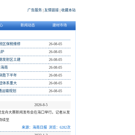
广告服务
|
友情链接
|
收藏本站
心
新闻动态
建材市场
税区保税维修
26-08-05
出炉
26-08-05
期发射区土建
26-08-05
年海南
26-08-05
决胜下半年
26-08-05
纽体系重大
26-08-05
通运输规划
26-08-05
2026-8-5
乡村龙舟大赛新闻发布会在海口举行。记者从发
持续至
来源：海南日报 浏览：6282次