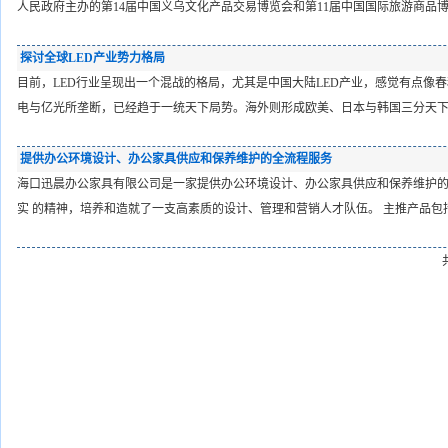
人民政府主办的第14届中国义乌文化产品交易博览会和第11届中国国际旅游商品
探讨全球LED产业势力格局
目前，LED行业呈现出一个混战的格局，尤其是中国大陆LED产业，感觉有点像
电与亿光所垄断，已经趋于一统天下局势。海外则形成欧美、日本与韩国三分天
提供办公环境设计、办公家具供应和保养维护的全流程服务
海口迅晨办公家具有限公司是一家提供办公环境设计、办公家具供应和保养维护
实 的精神，培养和造就了一支高素质的设计、管理和营销人才队伍。 主推产品包括